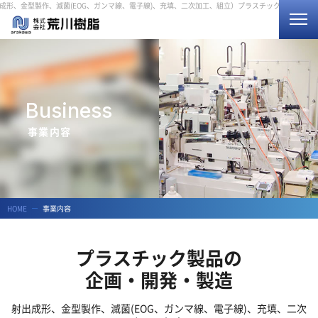
製作、滅菌(EOG、ガンマ線、電子線)、充填、二次加工、組立）
プラスチック製品の企画・開発・製
ホーム
Business
会社概要
事業内容
事業内容
ご依頼の流れ
HOME
事業内容
生産環境・設備
プラスチック製品の
企画・開発・製造
サステナビリティ
射出成形、金型製作、滅菌(EOG、ガンマ線、電子線)、充填、二次